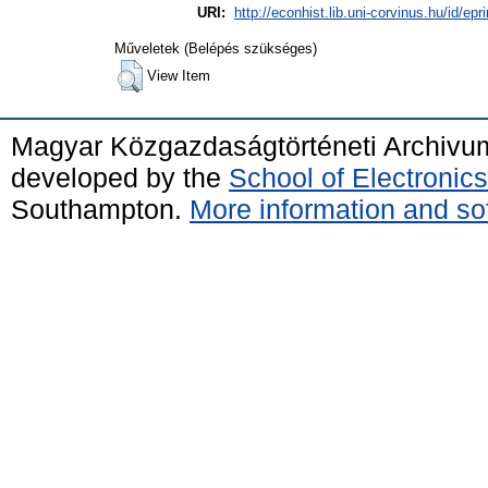
URI:
http://econhist.lib.uni-corvinus.hu/id/epr
Műveletek (Belépés szükséges)
View Item
Magyar Közgazdaságtörténeti Archivu
developed by the
School of Electroni
Southampton.
More information and sof