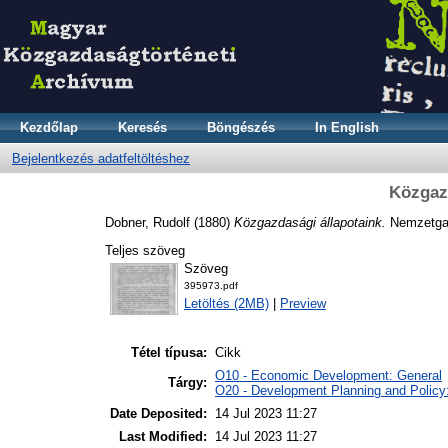
Kezdőlap
Keresés
Böngészés
In English
Bejelentkezés adatfeltöltéshez
Közgazd
Dobner, Rudolf
(1880)
Közgazdasági állapotaink.
Nemzetgaz
Teljes szöveg
Szöveg
395973.pdf
Letöltés (2MB)
|
Preview
Tétel típusa:
Cikk
O10 - Economic Development: General
Tárgy:
O20 - Development Planning and Policy
Date Deposited:
14 Jul 2023 11:27
Last Modified:
14 Jul 2023 11:27