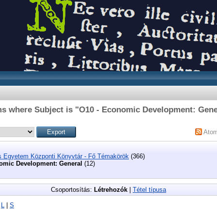
ms where Subject is "O10 - Economic Development: Gene
Ato
s Egyetem Központi Könyvtár - Fő Témakörök
(366)
omic Development: General
(12)
Csoportosítás:
Létrehozók
|
Tétel típusa
|
L
|
S