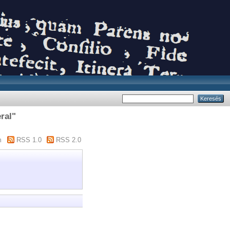
ral"
m
RSS 1.0
RSS 2.0