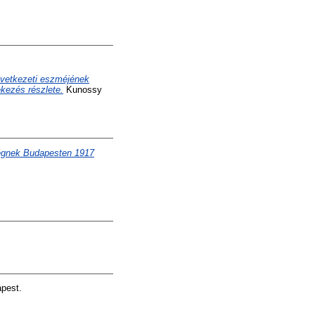
övetkezeti eszméjének
kezés részlete.
Kunossy
ségnek Budapesten 1917
pest.