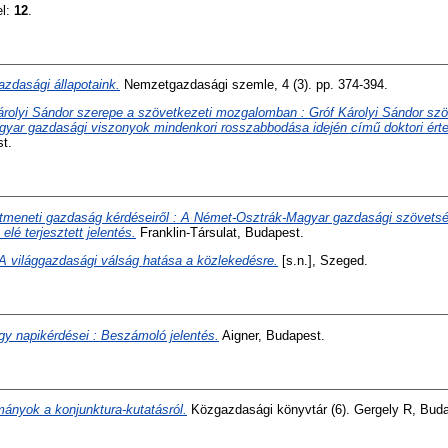
el:
12
.
zdasági állapotaink.
Nemzetgazdasági szemle, 4 (3). pp. 374-394.
árolyi Sándor szerepe a szövetkezeti mozgalomban : Gróf Károlyi Sándor sz
gyar gazdasági viszonyok mindenkori rosszabbodása idején című doktori érte
st.
tmeneti gazdaság kérdéseiről : A Német-Osztrák-Magyar gazdasági szövet
 elé terjesztett jelentés.
Franklin-Társulat, Budapest.
A világgazdasági válság hatása a közlekedésre.
[s.n.], Szeged.
gy napikérdései : Beszámoló jelentés.
Aigner, Budapest.
ányok a konjunktura-kutatásról.
Közgazdasági könyvtár (6). Gergely R, Buda