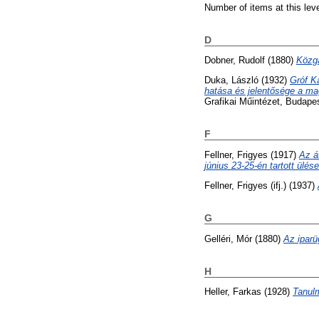
Number of items at this lev
D
Dobner, Rudolf
(1880)
Közga
Duka, László
(1932)
Gróf K
hatása és jelentősége a ma
Grafikai Műintézet, Budape
F
Fellner, Frigyes
(1917)
Az á
június 23-25-én tartott ülése
Fellner, Frigyes (ifj.)
(1937)
G
Gelléri, Mór
(1880)
Az iparü
H
Heller, Farkas
(1928)
Tanulm