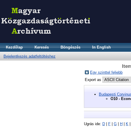
Kezdőlap
Keresés
Böngészés
In English
Bejelentkezés adatfeltöltéshez
Ite
Egy szinttel feljebb
Export as
Budapesti Corvinu
O10 - Econ
Ugrás ide:
D
|
F
|
G
|
H
|
K