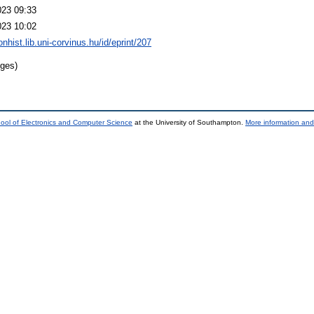
023 09:33
023 10:02
onhist.lib.uni-corvinus.hu/id/eprint/207
ges)
ool of Electronics and Computer Science
at the University of Southampton.
More information and