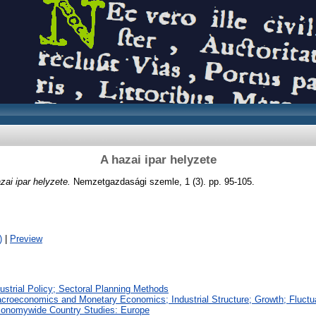
A hazai ipar helyzete
zai ipar helyzete.
Nemzetgazdasági szemle, 1 (3). pp. 95-105.
)
|
Preview
dustrial Policy; Sectoral Planning Methods
croeconomics and Monetary Economics; Industrial Structure; Growth; Fluctu
conomywide Country Studies: Europe