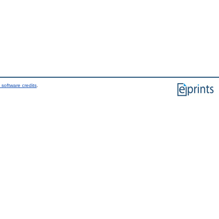
 software credits
.