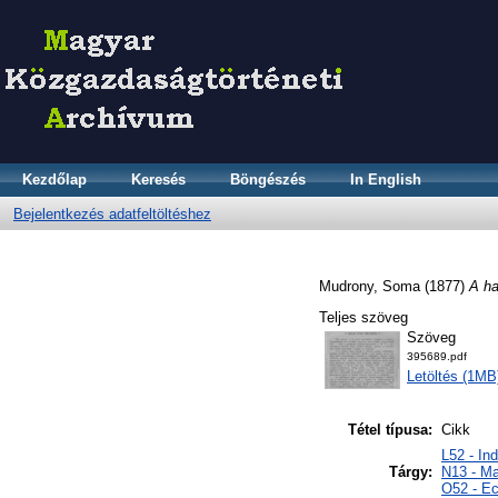
Kezdőlap
Keresés
Böngészés
In English
Bejelentkezés adatfeltöltéshez
Mudrony, Soma
(1877)
A ha
Teljes szöveg
Szöveg
395689.pdf
Letöltés (1MB
Tétel típusa:
Cikk
L52 - In
Tárgy:
N13 - Ma
O52 - E