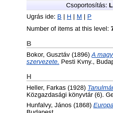
Csoportosítás:
L
Ugrás ide:
B
|
H
|
M
|
P
Number of items at this level:
B
Bokor, Gusztáv
(1896)
A magya
szervezete.
Pesti Kvny., Buda
H
Heller, Farkas
(1928)
Tanulmán
Közgazdasági könyvtár (6). Ge
Hunfalvy, János
(1868)
Europa 
Budapest.