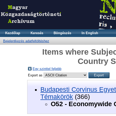
Kezdőlap
Keresés
Böngészés
In English
Bejelentkezés adatfeltöltéshez
Items where Subje
Country S
Egy szinttel feljebb
Export as
Budapesti Corvinus Egyet
Témakörök
(366)
O52 - Economywide C