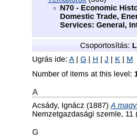
N70 - Economic Histor
Domestic Trade, Ener
Services: General, In
Csoportosítás:
L
Ugrás ide:
A
|
G
|
H
|
J
|
K
|
M
Number of items at this level:
A
Acsády, Ignácz
(1887)
A magya
Nemzetgazdasági szemle, 11 (
G