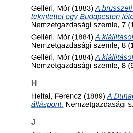
Gelléri, Mór
(1883)
A brüsszel
tekintettel egy Budapesten léte
Nemzetgazdasági szemle, 7 (1
Gelléri, Mór
(1884)
A kiállitáso
Nemzetgazdasági szemle, 8 (1
Gelléri, Mór
(1884)
A kiállitás
Nemzetgazdasági szemle, 8 (9
H
Heltai, Ferencz
(1889)
A Dunag
álláspont.
Nemzetgazdasági sze
J