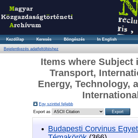
Kezdőlap
Keresés
Böngészés
In English
Bejelentkezés adatfeltöltéshez
Items where Subject 
Transport, Internat
Energy, Technology, a
Internationa
Egy szinttel feljebb
Export as
Budapesti Corvinus Egyet
Témakörök
(366)