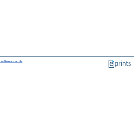
 software credits
.