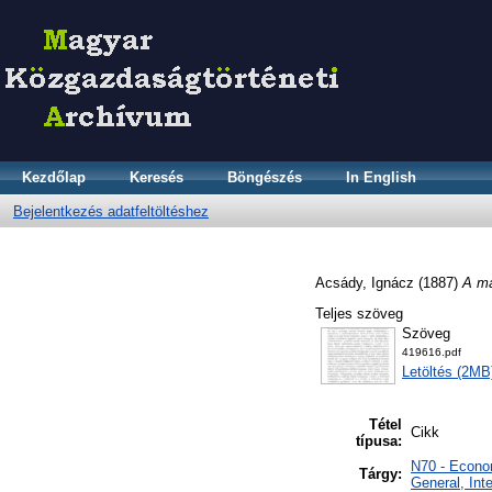
Kezdőlap
Keresés
Böngészés
In English
Bejelentkezés adatfeltöltéshez
Acsády, Ignácz
(1887)
A ma
Teljes szöveg
Szöveg
419616.pdf
Letöltés (2MB
Tétel
Cikk
típusa:
N70 - Econom
Tárgy:
General, Int