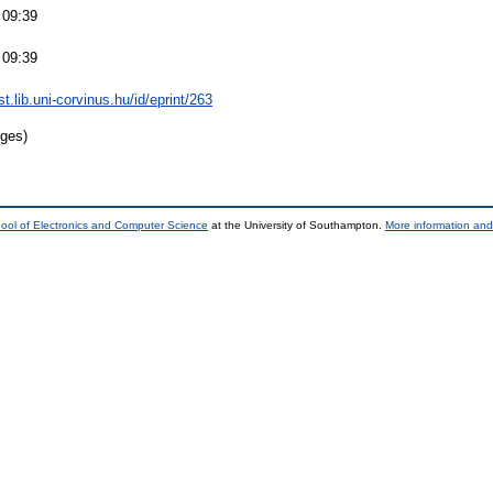
 09:39
 09:39
st.lib.uni-corvinus.hu/id/eprint/263
ges)
ool of Electronics and Computer Science
at the University of Southampton.
More information and