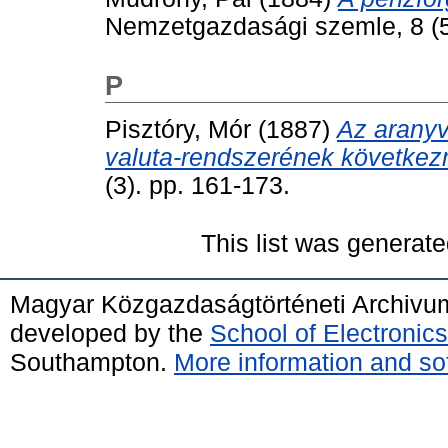
Nemzetgazdasági szemle, 8 (5
P
Pisztóry, Mór
(1887)
Az aranyv
valuta-rendszerének következ
(3). pp. 161-173.
This list was generat
Magyar Közgazdaságtörténeti Archivu
developed by the
School of Electroni
Southampton.
More information and sof