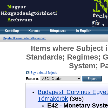
Kezdőlap
Keresés
Böngészés
In English
Bejelentkezés adatfeltöltéshez
Items where Subject 
Standards; Regimes; 
System; P
Egy szinttel feljebb
Export as
Budapesti Corvinus Egyet
Témakörök
(366)
E42 - Monetary Syst