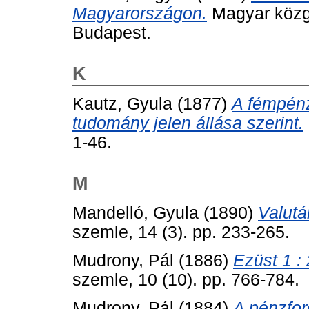
Magyarországon.
Magyar közga
Budapest.
K
Kautz, Gyula
(1877)
A fémpénz
tudomány jelen állása szerint.
1-46.
M
Mandelló, Gyula
(1890)
Valutá
szemle, 14 (3). pp. 233-265.
Mudrony, Pál
(1886)
Ezüst 1 :
szemle, 10 (10). pp. 766-784.
Mudrony, Pál
(1884)
A pénzfor