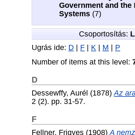
Government and the
Systems
(7)
Csoportosítás:
L
Ugrás ide:
D
|
F
|
K
|
M
|
P
Number of items at this level:
D
Dessewffy, Aurél
(1878)
Az ara
2 (2). pp. 31-57.
F
Fellner, Frigyes
(1908)
A nemze