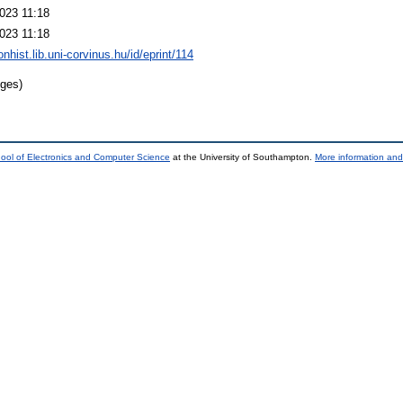
023 11:18
023 11:18
onhist.lib.uni-corvinus.hu/id/eprint/114
ges)
ool of Electronics and Computer Science
at the University of Southampton.
More information and