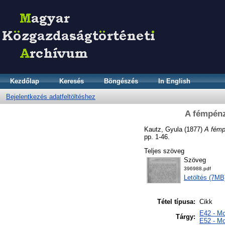
Kezdőlap
Keresés
Böngészés
In English
Bejelentkezés adatfeltöltéshez
A fémpénz
Kautz, Gyula
(1877)
A fémp
pp. 1-46.
Teljes szöveg
Szöveg
396988.pdf
Letöltés (7MB
Tétel típusa:
Cikk
E42 - M
Tárgy:
E52 - Mo