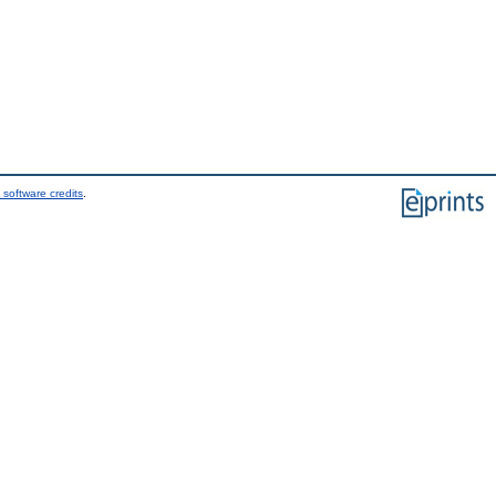
 software credits
.