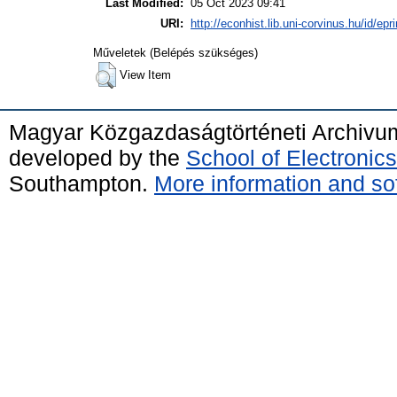
Last Modified:
05 Oct 2023 09:41
URI:
http://econhist.lib.uni-corvinus.hu/id/epr
Műveletek (Belépés szükséges)
View Item
Magyar Közgazdaságtörténeti Archivu
developed by the
School of Electroni
Southampton.
More information and sof