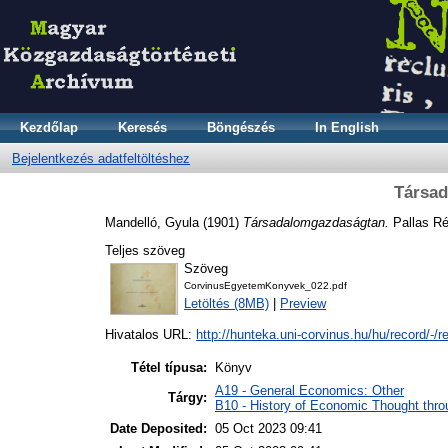
Kezdőlap
Keresés
Böngészés
In English
Bejelentkezés adatfeltöltéshez
Társa
Mandelló, Gyula
(1901)
Társadalomgazdaságtan.
Pallas Ré
Teljes szöveg
Szöveg
CorvinusEgyetemKonyvek_022.pdf
Letöltés (8MB)
|
Preview
Hivatalos URL:
http://hunteka.uni-corvinus.hu/hu/record/-/re
Tétel típusa:
Könyv
A19 - General Economics: Other
Tárgy:
B10 - History of Economic Thought thro
Date Deposited:
05 Oct 2023 09:41