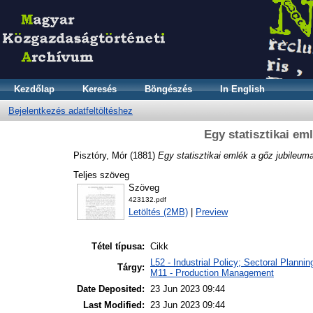
Kezdőlap
Keresés
Böngészés
In English
Bejelentkezés adatfeltöltéshez
Egy statisztikai em
Pisztóry, Mór
(1881)
Egy statisztikai emlék a gőz jubileum
Teljes szöveg
Szöveg
423132.pdf
Letöltés (2MB)
|
Preview
Tétel típusa:
Cikk
L52 - Industrial Policy; Sectoral Planni
Tárgy:
M11 - Production Management
Date Deposited:
23 Jun 2023 09:44
Last Modified:
23 Jun 2023 09:44