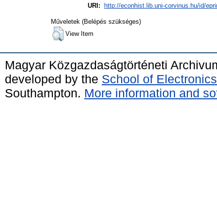
URI:
http://econhist.lib.uni-corvinus.hu/id/epr
Műveletek (Belépés szükséges)
View Item
Magyar Közgazdaságtörténeti Archivu
developed by the
School of Electroni
Southampton.
More information and sof