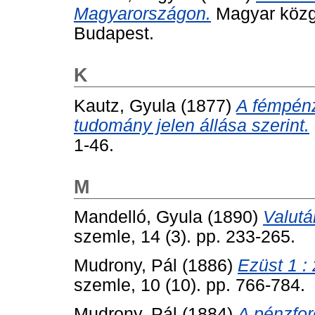
Magyarországon.
Magyar közga
Budapest.
K
Kautz, Gyula
(1877)
A fémpénz
tudomány jelen állása szerint.
1-46.
M
Mandelló, Gyula
(1890)
Valutá
szemle, 14 (3). pp. 233-265.
Mudrony, Pál
(1886)
Ezüst 1 :
szemle, 10 (10). pp. 766-784.
Mudrony, Pál
(1884)
A pénzfor