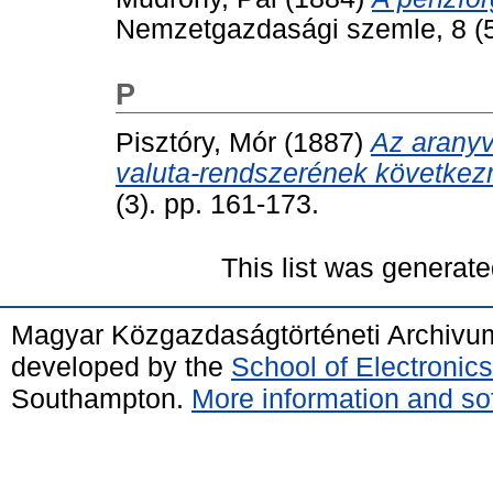
Nemzetgazdasági szemle, 8 (5
P
Pisztóry, Mór
(1887)
Az aranyv
valuta-rendszerének következ
(3). pp. 161-173.
This list was generat
Magyar Közgazdaságtörténeti Archivu
developed by the
School of Electroni
Southampton.
More information and sof