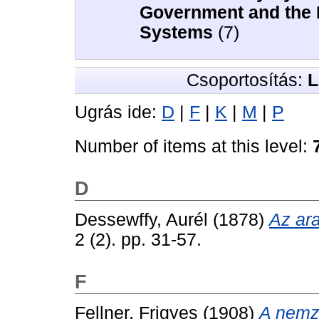
Government and the
Systems
(7)
Csoportosítás:
L
Ugrás ide:
D
|
F
|
K
|
M
|
P
Number of items at this level:
D
Dessewffy, Aurél
(1878)
Az ara
2 (2). pp. 31-57.
F
Fellner, Frigyes
(1908)
A nemze