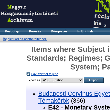
Kezdőlap
Keresés
Böngészés
In English
Bejelentkezés adatfeltöltéshez
Items where Subject 
Standards; Regimes; 
System; P
Egy szinttel feljebb
Export as
Budapesti Corvinus Egyet
Témakörök
(366)
E42 - Monetary Syst