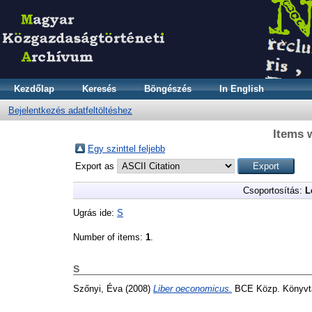
Kezdőlap
Keresés
Böngészés
In English
Bejelentkezés adatfeltöltéshez
Items 
Egy szinttel feljebb
Export as
Csoportosítás:
L
Ugrás ide:
S
Number of items:
1
.
S
Szőnyi, Éva
(2008)
Liber oeconomicus.
BCE Közp. Könyvtá