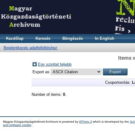
Kezdőlap
Keresés
Böngészés
In English
Bejelentkezés adatfeltöltéshez
Items 
Egy szinttel feljebb
Export as
Csoportosítás:
L
Number of items:
0
.
Magyar Közgazdaságtörténeti Archivum is powered by
EPrints 3
which is developed by the
Sch
and software credits
.