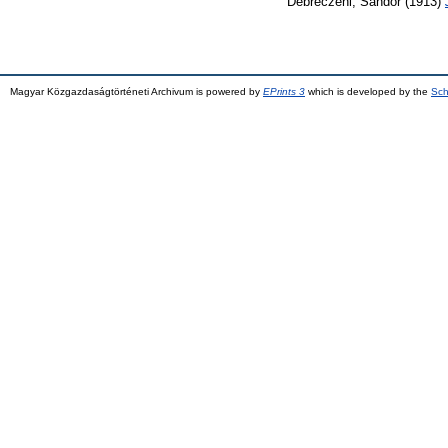
Debreczeni, Sándor
(1913)
Magyar Közgazdaságtörténeti Archivum is powered by
EPrints 3
which is developed by the
Sch