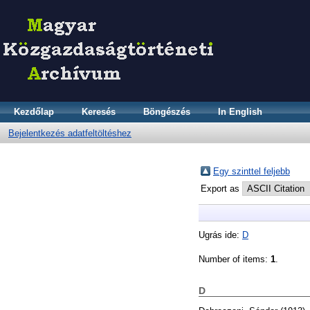
Kezdőlap
Keresés
Böngészés
In English
Bejelentkezés adatfeltöltéshez
Egy szinttel feljebb
Export as
Ugrás ide:
D
Number of items:
1
.
D