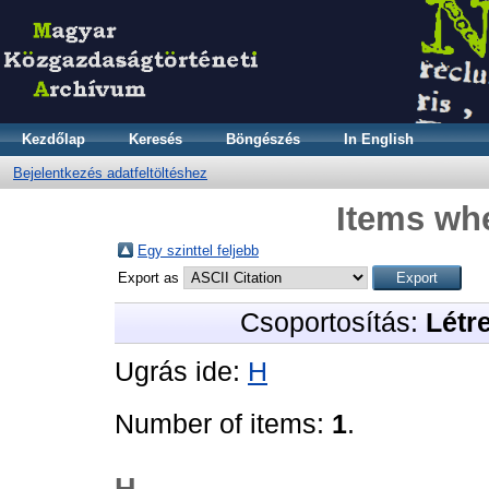
Kezdőlap
Keresés
Böngészés
In English
Bejelentkezés adatfeltöltéshez
Items whe
Egy szinttel feljebb
Export as
Csoportosítás:
Létr
Ugrás ide:
H
Number of items:
1
.
H