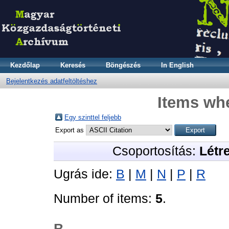
Kezdőlap
Keresés
Böngészés
In English
Bejelentkezés adatfeltöltéshez
Items whe
Egy szinttel feljebb
Export as
Csoportosítás:
Létr
Ugrás ide:
B
|
M
|
N
|
P
|
R
Number of items:
5
.
B