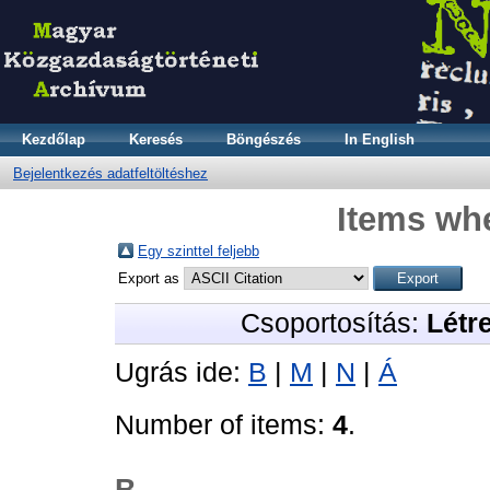
Kezdőlap
Keresés
Böngészés
In English
Bejelentkezés adatfeltöltéshez
Items whe
Egy szinttel feljebb
Export as
Csoportosítás:
Létr
Ugrás ide:
B
|
M
|
N
|
Á
Number of items:
4
.
B