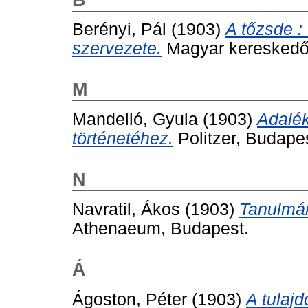
Berényi, Pál
(1903)
A tőzsde : 
szervezete.
Magyar kereskedők 
M
Mandelló, Gyula
(1903)
Adalé
történetéhez.
Politzer, Budapes
N
Navratil, Ákos
(1903)
Tanulmán
Athenaeum, Budapest.
Á
Ágoston, Péter
(1903)
A tulajd