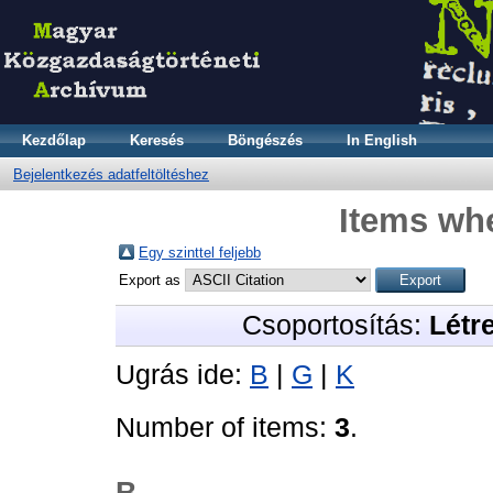
Kezdőlap
Keresés
Böngészés
In English
Bejelentkezés adatfeltöltéshez
Items whe
Egy szinttel feljebb
Export as
Csoportosítás:
Létr
Ugrás ide:
B
|
G
|
K
Number of items:
3
.
B