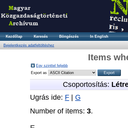
Kezdőlap
Keresés
Böngészés
In English
Bejelentkezés adatfeltöltéshez
Items whe
Egy szinttel feljebb
Export as
Csoportosítás:
Létr
Ugrás ide:
F
|
G
Number of items:
3
.
F