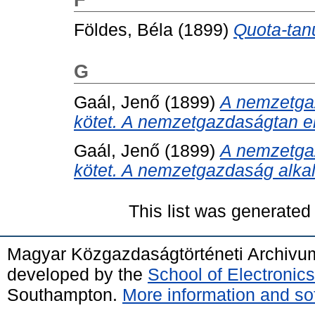
Földes, Béla
(1899)
Quota-tan
G
Gaál, Jenő
(1899)
A nemzetgaz
kötet. A nemzetgazdaságtan e
Gaál, Jenő
(1899)
A nemzetgaz
kötet. A nemzetgazdaság alkal
This list was generate
Magyar Közgazdaságtörténeti Archivu
developed by the
School of Electroni
Southampton.
More information and sof