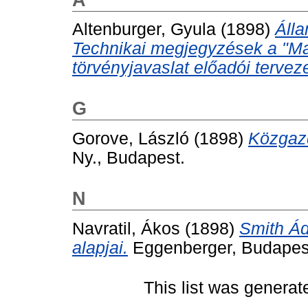
Altenburger, Gyula
(1898)
Álla
Technikai megjegyzések a "Magá
törvényjavaslat előadói tervez
G
Gorove, László
(1898)
Közgaz
Ny., Budapest.
N
Navratil, Ákos
(1898)
Smith Ád
alapjai.
Eggenberger, Budapes
This list was genera