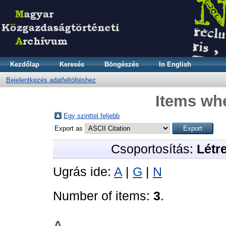
Kezdőlap
Keresés
Böngészés
In English
Bejelentkezés adatfeltöltéshez
Items whe
Egy szinttel feljebb
Export as
Csoportosítás:
Létr
Ugrás ide:
A
|
G
|
N
Number of items:
3
.
A