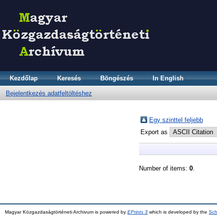
Kezdőlap
Keresés
Böngészés
In English
Bejelentkezés adatfeltöltéshez
Egy szinttel feljebb
Export as
Number of items:
0
.
Magyar Közgazdaságtörténeti Archivum is powered by
EPrints 3
which is developed by the
Sch