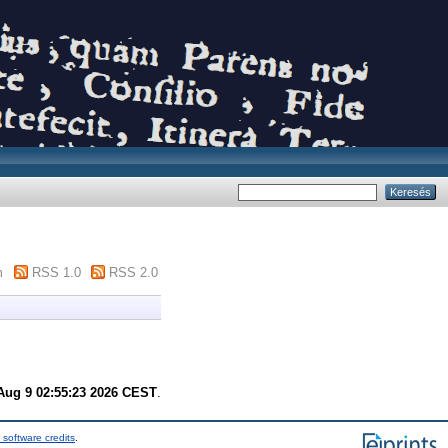
m
RSS 1.0
RSS 2.0
Aug 9 02:55:23 2026 CEST
.
 software credits
.