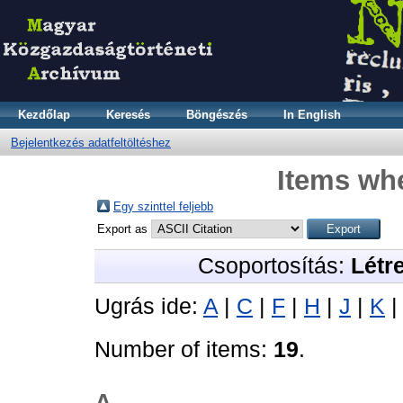
Kezdőlap
Keresés
Böngészés
In English
Bejelentkezés adatfeltöltéshez
Items whe
Egy szinttel feljebb
Export as
Csoportosítás:
Létr
Ugrás ide:
A
|
C
|
F
|
H
|
J
|
K
Number of items:
19
.
A