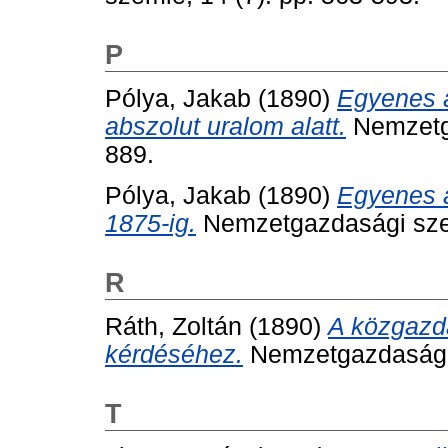
P
Pólya, Jakab
(1890)
Egyenes a
abszolut uralom alatt.
Nemzetga
889.
Pólya, Jakab
(1890)
Egyenes a
1875-ig.
Nemzetgazdasági szem
R
Ráth, Zoltán
(1890)
A közgazd
kérdéséhez.
Nemzetgazdasági 
T