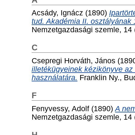
Acsády, Ignácz
(1890)
Ipartört
tud. Akadémia II. osztályának 
Nemzetgazdasági szemle, 14 (
C
Csepregi Horváth, János
(189
illetékügyeinek kézikönyve az 
használatára.
Franklin Ny., Bu
F
Fenyvessy, Adolf
(1890)
A nem
Nemzetgazdasági szemle, 14 (
H