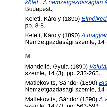
kötet : A nemzetgazdaságtan á
Budapest.
Keleti, Károly
(1890)
Elmélked
pp. 3-8.
Keleti, Károly
(1890)
A magyar
Nemzetgazdasági szemle, 14 (
M
Mandelló, Gyula
(1890)
Valutá
szemle, 14 (3). pp. 233-265.
Matlekovits, Sándor
(1890)
Bi
Nemzetgazdasági szemle, 14 (
Matlekovits, Sándor
(1890)
A 
szemle, 14 (7). pp. 563-593.