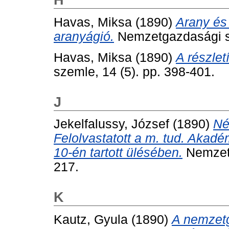
Havas, Miksa
(1890)
Arany és 
aranyágió.
Nemzetgazdasági sz
Havas, Miksa
(1890)
A részlet
szemle, 14 (5). pp. 398-401.
J
Jekelfalussy, József
(1890)
Né
Felolvastatott a m. tud. Akadé
10-én tartott ülésében.
Nemzetg
217.
K
Kautz, Gyula
(1890)
A nemzetg