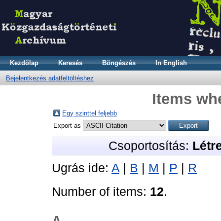
Kezdőlap
Keresés
Böngészés
In English
Bejelentkezés adatfeltöltéshez
Items whe
Egy szinttel feljebb
Export as
Csoportosítás:
Létr
Ugrás ide:
A
|
B
|
M
|
P
|
R
Number of items:
12
.
A