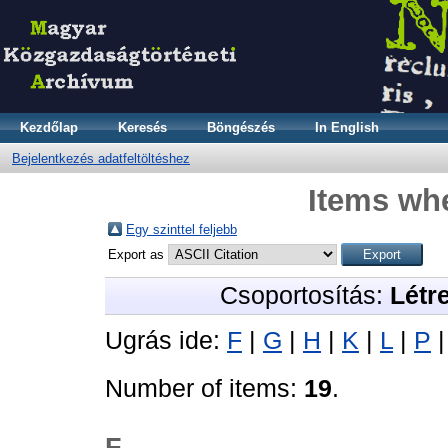
Kezdőlap
Keresés
Böngészés
In English
Bejelentkezés adatfeltöltéshez
Items whe
Egy szinttel feljebb
Export as
Csoportosítás:
Létr
Ugrás ide:
F
|
G
|
H
|
K
|
L
|
P
Number of items:
19
.
F