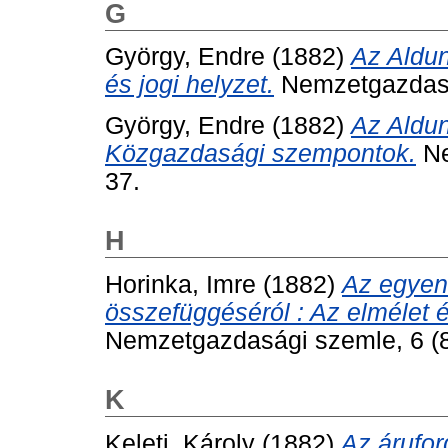
G
György, Endre
(1882)
Az Aldun
és jogi helyzet.
Nemzetgazdaság
György, Endre
(1882)
Az Aldun
Közgazdasági szempontok.
Ne
37.
H
Horinka, Imre
(1882)
Az egyen
összefüggéséról : Az elmélet é
Nemzetgazdasági szemle, 6 (8)
K
Keleti, Károly
(1882)
Az árufor