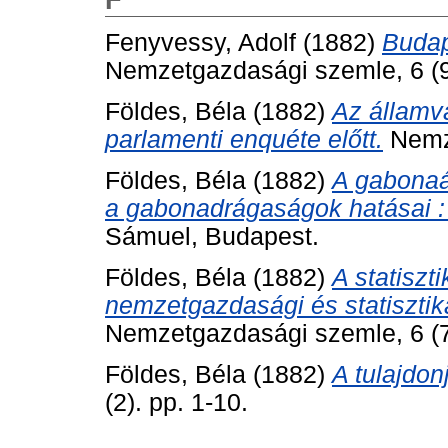
Fenyvessy, Adolf
(1882)
Budap
Nemzetgazdasági szemle, 6 (9)
Földes, Béla
(1882)
Az államv
parlamenti enquéte előtt.
Nemze
Földes, Béla
(1882)
A gabonaá
a gabonadrágaságok hatásai : 
Sámuel, Budapest.
Földes, Béla
(1882)
A statiszt
nemzetgazdasági és statisztika
Nemzetgazdasági szemle, 6 (7)
Földes, Béla
(1882)
A tulajdon
(2). pp. 1-10.