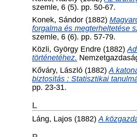
szemle, 6 (5). pp. 50-67.
Konek, Sándor
(1882)
Magyaro
forgalma és megterheltetése 
szemle, 6 (6). pp. 57-79.
Közli, György Endre
(1882)
Ad
történetéhez.
Nemzetgazdasági 
Kőváry, László
(1882)
A katon
biztositás : Statisztikai tanulm
pp. 23-31.
L
Láng, Lajos
(1882)
A közgazda
P