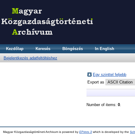
Kezdőlap
Keresés
Böngészés
In English
Bejelentkezés adatfeltöltéshez
Egy szinttel feljebb
Export as
Number of items:
0
.
Magyar Közgazdaságtörténeti Archivum is powered by
EPrints 3
which is developed by the
Sch