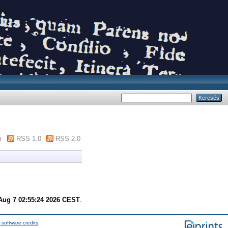
m
RSS 1.0
RSS 2.0
 Aug 7 02:55:24 2026 CEST
.
 software credits
.