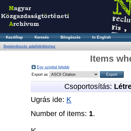
Kezdőlap
Keresés
Böngészés
In English
Bejelentkezés adatfeltöltéshez
Items whe
Egy szinttel feljebb
Export as
Csoportosítás:
Létr
Ugrás ide:
K
Number of items:
1
.
K