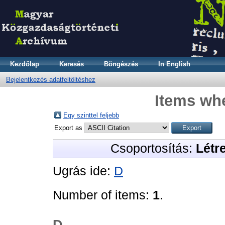
Kezdőlap
Keresés
Böngészés
In English
Bejelentkezés adatfeltöltéshez
Items whe
Egy szinttel feljebb
Export as
Csoportosítás:
Létr
Ugrás ide:
D
Number of items:
1
.
D