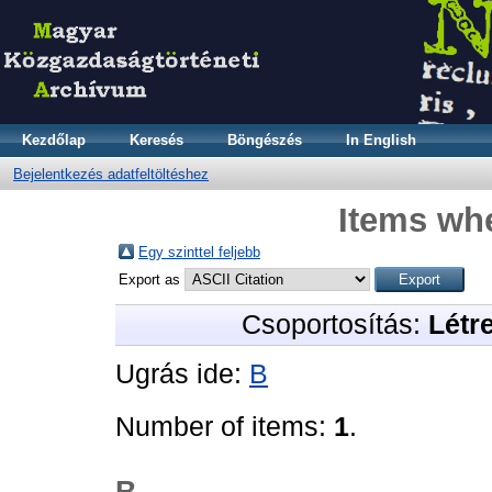
Kezdőlap
Keresés
Böngészés
In English
Bejelentkezés adatfeltöltéshez
Items whe
Egy szinttel feljebb
Export as
Csoportosítás:
Létr
Ugrás ide:
B
Number of items:
1
.
B