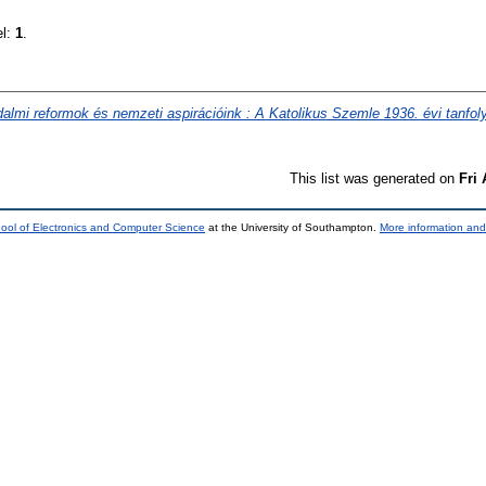
el:
1
.
almi reformok és nemzeti aspirációink : A Katolikus Szemle 1936. évi tanfol
This list was generated on
Fri
ool of Electronics and Computer Science
at the University of Southampton.
More information and