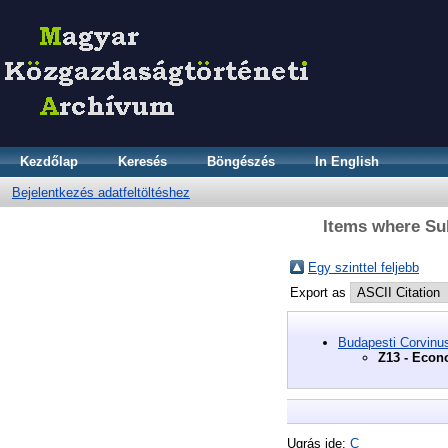
Kezdőlap
Keresés
Böngészés
In English
Bejelentkezés adatfeltöltéshez
Items where Su
Egy szinttel feljebb
Export as
Budapesti Corvinu
Z13 - Econ
Ugrás ide:
C