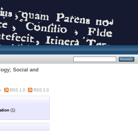
ogy; Social and
m
RSS 1.0
RSS 2.0
ation
(1)