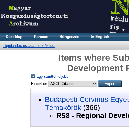
Kezdőlap
Keresés
Böngészés
In English
Bejelentkezés adatfeltöltéshez
Items where Subj
Development P
Egy szinttel feljebb
Export as
Budapesti Corvinus Egyet
Témakörök
(366)
R58 - Regional Deve