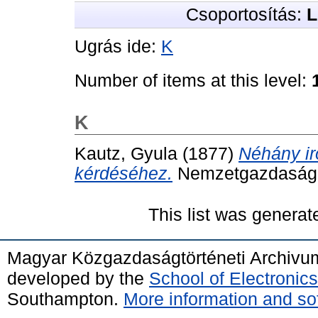
Csoportosítás:
L
Ugrás ide:
K
Number of items at this level:
K
Kautz, Gyula
(1877)
Néhány ir
kérdéséhez.
Nemzetgazdasági s
This list was genera
Magyar Közgazdaságtörténeti Archivu
developed by the
School of Electroni
Southampton.
More information and sof