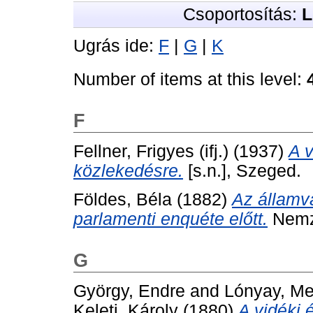
Csoportosítás:
L
Ugrás ide:
F
|
G
|
K
Number of items at this level:
F
Fellner, Frigyes (ifj.)
(1937)
A 
közlekedésre.
[s.n.], Szeged.
Földes, Béla
(1882)
Az államv
parlamenti enquéte előtt.
Nemze
G
György, Endre
and
Lónyay, Me
Keleti, Károly
(1880)
A vidéki 