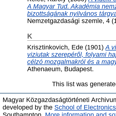
A Magyar Tud. Akadémia nemze
bizottságának nyilvános tárgy
Nemzetgazdasági szemle, 4 (1
K
Krisztinkovich, Ede
(1901)
A v
viziutak szerepéről, folyami ha
célzó mozgalmakról és a magya
Athenaeum, Budapest.
This list was generat
Magyar Közgazdaságtörténeti Archivu
developed by the
School of Electroni
Southampton.
More information and sof