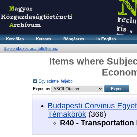
Kezdőlap
Keresés
Böngészés
In English
Bejelentkezés adatfeltöltéshez
Items where Subject
Econom
Egy szinttel feljebb
Export as
Budapesti Corvinus Egyet
Témakörök
(366)
R40 - Transportation