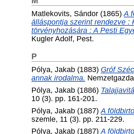
M
Matlekovits, Sándor
(1865)
A 
álláspontja szerint rendezve :
törvényhozására : A Pesti Egye
Kugler Adolf, Pest.
P
Pólya, Jakab
(1883)
Gróf Széc
annak irodalma.
Nemzetgazdasá
Pólya, Jakab
(1886)
Talajjavit
10 (3). pp. 161-201.
Pólya, Jakab
(1887)
A földbirt
szemle, 11 (3). pp. 211-229.
Pólya, Jakab
(1887)
A földbirt