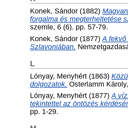
Konek, Sándor
(1882)
Magyaro
forgalma és megterheltetése 
szemle, 6 (6). pp. 57-79.
Konek, Sándor
(1877)
A fekvő
Szlavoniában.
Nemzetgazdasági
L
Lónyay, Menyhért
(1863)
Közü
dolgozatok.
Osterlamm Károly,
Lónyay, Menyhért
(1877)
A víz
tekintettel az öntözés kérdésér
pp. 1-29.