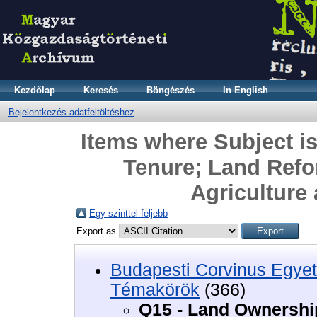
Kezdőlap
Keresés
Böngészés
In English
Bejelentkezés adatfeltöltéshez
Items where Subject i
Tenure; Land Refor
Agriculture
Egy szinttel feljebb
Export as
Budapesti Corvinus Egyet
Témakörök
(366)
Q15 - Land Ownershi