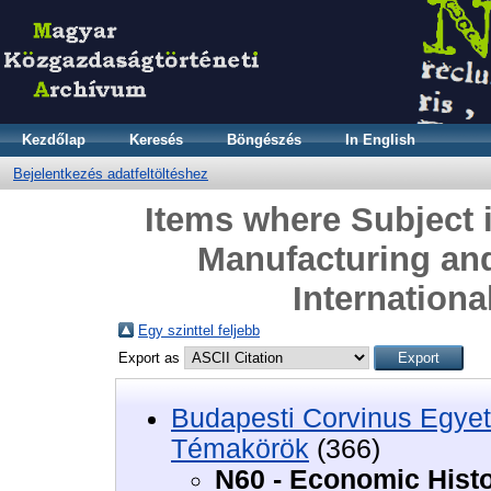
Kezdőlap
Keresés
Böngészés
In English
Bejelentkezés adatfeltöltéshez
Items where Subject 
Manufacturing and
Internationa
Egy szinttel feljebb
Export as
Budapesti Corvinus Egyet
Témakörök
(366)
N60 - Economic Hist