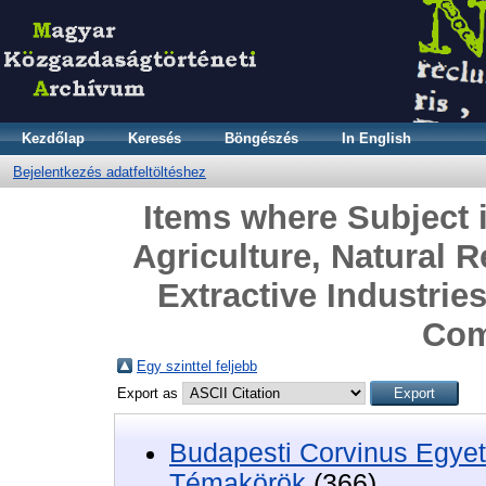
Kezdőlap
Keresés
Böngészés
In English
Bejelentkezés adatfeltöltéshez
Items where Subject 
Agriculture, Natural 
Extractive Industries
Com
Egy szinttel feljebb
Export as
Budapesti Corvinus Egyet
Témakörök
(366)