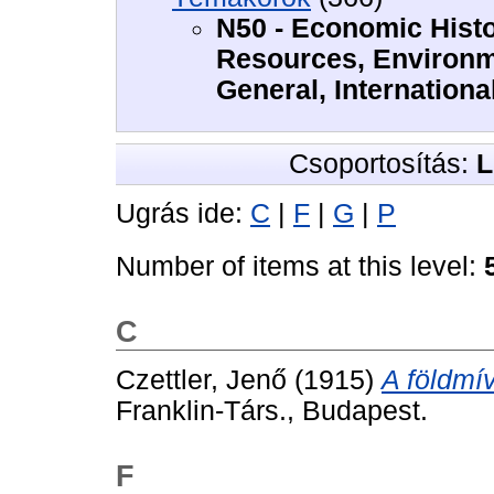
N50 - Economic Histor
Resources, Environme
General, Internationa
Csoportosítás:
L
Ugrás ide:
C
|
F
|
G
|
P
Number of items at this level:
C
Czettler, Jenő
(1915)
A földmí
Franklin-Társ., Budapest.
F