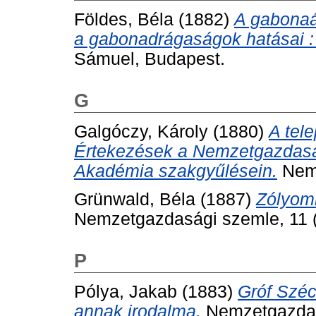
Földes, Béla
(1882)
A gabonaá
a gabonadrágaságok hatásai : 
Sámuel, Budapest.
G
Galgóczy, Károly
(1880)
A tel
Értekezések a Nemzetgazdas
Akadémia szakgyűlésein.
Nemz
Grünwald, Béla
(1887)
Zólyom
Nemzetgazdasági szemle, 11 (
P
Pólya, Jakab
(1883)
Gróf Széc
annak irodalma.
Nemzetgazdasá