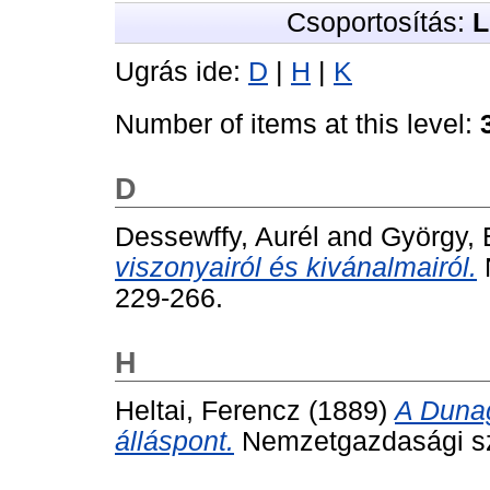
Csoportosítás:
L
Ugrás ide:
D
|
H
|
K
Number of items at this level:
D
Dessewffy, Aurél
and
György, 
viszonyairól és kivánalmairól.
229-266.
H
Heltai, Ferencz
(1889)
A Dunag
álláspont.
Nemzetgazdasági sze