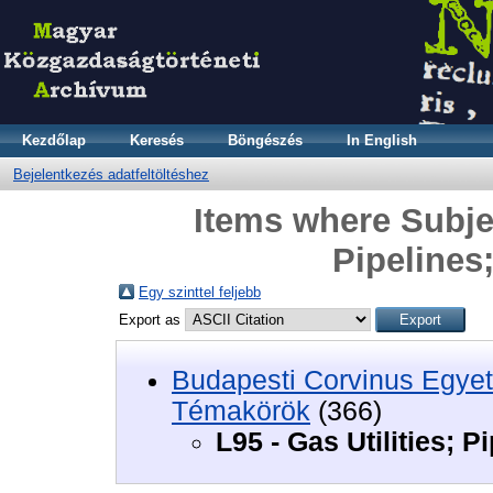
Kezdőlap
Keresés
Böngészés
In English
Bejelentkezés adatfeltöltéshez
Items where Subject
Pipelines;
Egy szinttel feljebb
Export as
Budapesti Corvinus Egyet
Témakörök
(366)
L95 - Gas Utilities; P