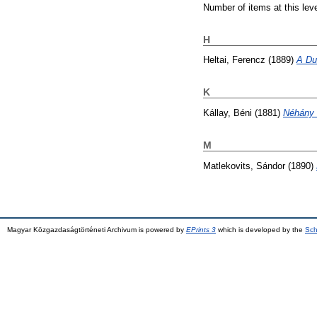
Number of items at this lev
H
Heltai, Ferencz
(1889)
A Du
K
Kállay, Béni
(1881)
Néhány s
M
Matlekovits, Sándor
(1890)
Magyar Közgazdaságtörténeti Archivum is powered by
EPrints 3
which is developed by the
Sch