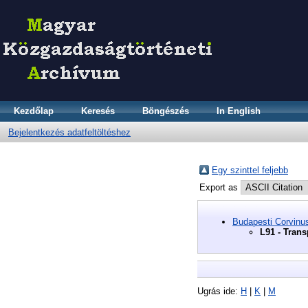
Kezdőlap
Keresés
Böngészés
In English
Bejelentkezés adatfeltöltéshez
Egy szinttel feljebb
Export as
Budapesti Corvinu
L91 - Trans
Ugrás ide:
H
|
K
|
M