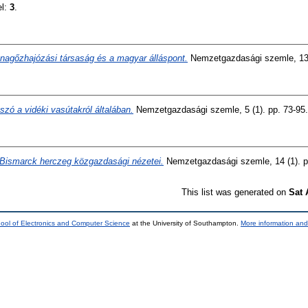
el:
3
.
nagőzhajózási társaság és a magyar álláspont.
Nemzetgazdasági szemle, 13 (
zó a vidéki vasútakról általában.
Nemzetgazdasági szemle, 5 (1). pp. 73-95.
Bismarck herczeg közgazdasági nézetei.
Nemzetgazdasági szemle, 14 (1). p
This list was generated on
Sat 
ool of Electronics and Computer Science
at the University of Southampton.
More information and