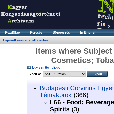
Kezdőlap
Keresés
Böngészés
In English
Bejelentkezés adatfeltöltéshez
Items where Subject 
Cosmetics; Toba
Egy szinttel feljebb
Export as
Budapesti Corvinus Egyet
Témakörök
(366)
L66 - Food; Beverag
Spirits
(3)