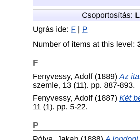
Csoportosítás:
L
Ugrás ide:
F
|
P
Number of items at this level:
F
Fenyvessy, Adolf
(1889)
Az it
szemle, 13 (11). pp. 887-893.
Fenyvessy, Adolf
(1887)
Két be
11 (1). pp. 5-22.
P
Pólya, Jakab
(1888)
A londoni