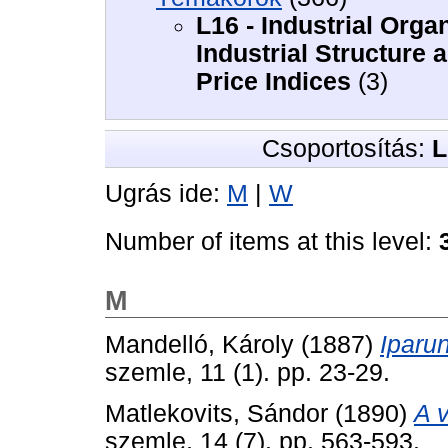
L16 - Industrial Org
Industrial Structure 
Price Indices
(3)
Csoportosítás:
L
Ugrás ide:
M
|
W
Number of items at this level:
M
Mandelló, Károly
(1887)
Iparun
szemle, 11 (1). pp. 23-29.
Matlekovits, Sándor
(1890)
A 
szemle, 14 (7). pp. 563-593.