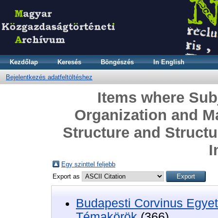
Kezdőlap
Keresés
Böngészés
In English
Bejelentkezés adatfeltöltéshez
Items where Subje
Organization and M
Structure and Structu
I
Egy szinttel feljebb
Export as
Budapesti Corvinus Egyet
Témakörök
(366)