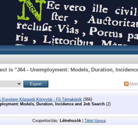
ect is "J64 - Unemployment: Models, Duration, Incidenc
Ato
s Egyetem Központi Könyvtár - Fő Témakörök
(366)
ployment: Models, Duration, Incidence and Job Search
(2)
Csoportosítás:
Létrehozók
|
Tétel típusa