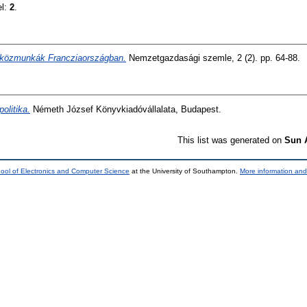
el:
2
.
 közmunkák Francziaországban.
Nemzetgazdasági szemle, 2 (2). pp. 64-88.
politika.
Németh József Könyvkiadóvállalata, Budapest.
This list was generated on
Sun 
ool of Electronics and Computer Science
at the University of Southampton.
More information and