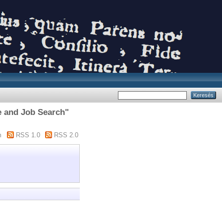
e and Job Search"
m
RSS 1.0
RSS 2.0