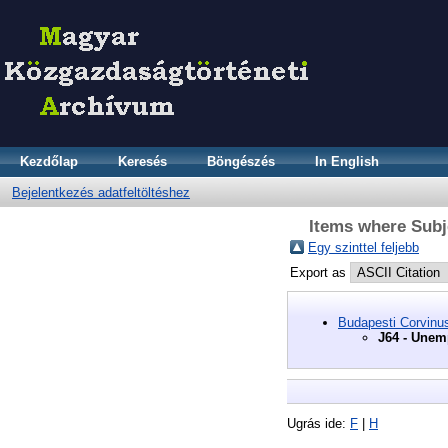
Kezdőlap
Keresés
Böngészés
In English
Bejelentkezés adatfeltöltéshez
Items where Subj
Egy szinttel feljebb
Export as
Budapesti Corvinu
J64 - Unem
Ugrás ide:
F
|
H