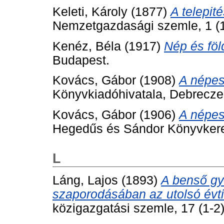
Keleti, Károly
(1877)
A telepi
Nemzetgazdasági szemle, 1 (1)
Kenéz, Béla
(1917)
Nép és föl
Budapest.
Kovács, Gábor
(1908)
A népes
Könyvkiadóhivatala, Debrecze
Kovács, Gábor
(1906)
A népes
Hegedűs és Sándor Könyvker
L
Láng, Lajos
(1893)
A benső g
szaporodásában az utolsó évti
közigazgatási szemle, 17 (1-2)