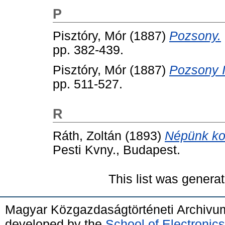
P
Pisztóry, Mór
(1887)
Pozsony.
pp. 382-439.
Pisztóry, Mór
(1887)
Pozsony I
pp. 511-527.
R
Ráth, Zoltán
(1893)
Népünk kor
Pesti Kvny., Budapest.
This list was genera
Magyar Közgazdaságtörténeti Archivu
developed by the
School of Electroni