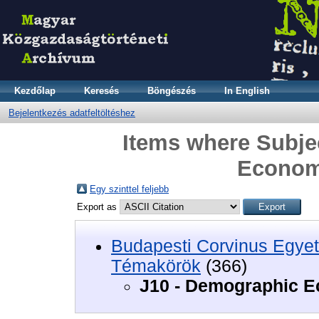
Kezdőlap
Keresés
Böngészés
In English
Bejelentkezés adatfeltöltéshez
Items where Subje
Econom
Egy szinttel feljebb
Export as
Budapesti Corvinus Egyet
Témakörök
(366)
J10 - Demographic E