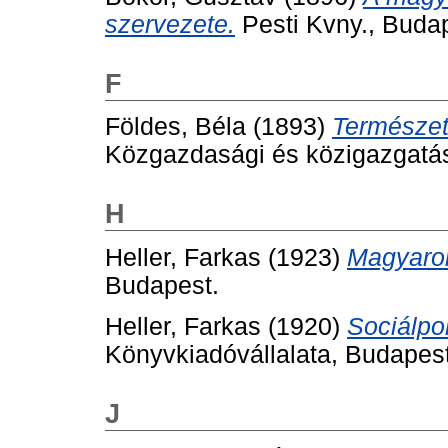
szervezete.
Pesti Kvny., Buda
F
Földes, Béla
(1893)
Természet
Közgazdasági és közigazgatási
H
Heller, Farkas
(1923)
Magyaror
Budapest.
Heller, Farkas
(1920)
Sociálpol
Könyvkiadóvállalata, Budapest
J