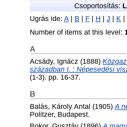
Csoportosítás:
L
Ugrás ide:
A
|
B
|
F
|
H
|
J
|
K
|
Number of items at this level:
A
Acsády, Ignácz
(1888)
Közgazd
században I. : Népesedési vi
(1-3). pp. 16-37.
B
Balás, Károly Antal
(1905)
A n
Politzer, Budapest.
Bokor, Gusztáv
(1896)
A magya