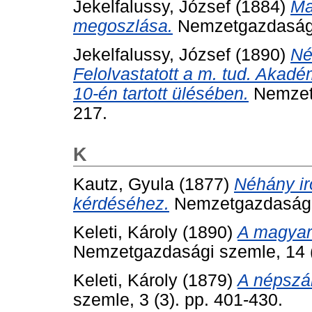
Jekelfalussy, József
(1884)
Ma
megoszlása.
Nemzetgazdasági 
Jekelfalussy, József
(1890)
Né
Felolvastatott a m. tud. Akadé
10-én tartott ülésében.
Nemzetg
217.
K
Kautz, Gyula
(1877)
Néhány ir
kérdéséhez.
Nemzetgazdasági s
Keleti, Károly
(1890)
A magyar
Nemzetgazdasági szemle, 14 (
Keleti, Károly
(1879)
A népszá
szemle, 3 (3). pp. 401-430.