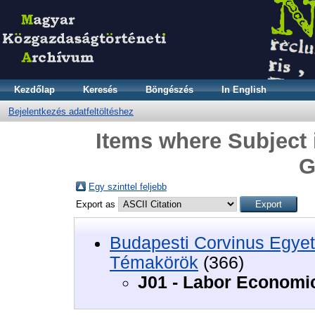
Kezdőlap
Keresés
Böngészés
In English
Bejelentkezés adatfeltöltéshez
Items where Subject 
G
Egy szinttel feljebb
Export as
Budapesti Corvinus Egyet
Témakörök
(366)
J01 - Labor Economi