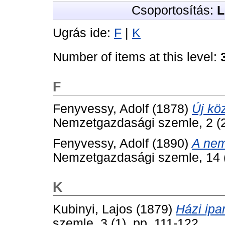
Csoportosítás:
L
Ugrás ide:
F
|
K
Number of items at this level:
F
Fenyvessy, Adolf
(1878)
Új kö
Nemzetgazdasági szemle, 2 (2)
Fenyvessy, Adolf
(1890)
A nem
Nemzetgazdasági szemle, 14 (
K
Kubinyi, Lajos
(1879)
Házi ipa
szemle, 3 (1). pp. 111-122.