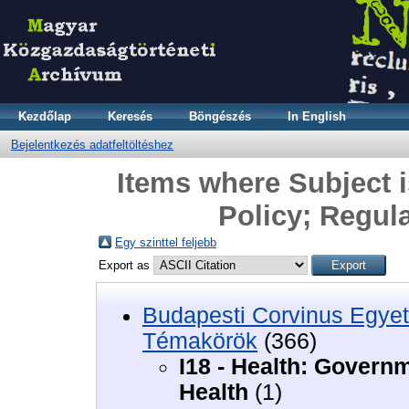
Kezdőlap
Keresés
Böngészés
In English
Bejelentkezés adatfeltöltéshez
Items where Subject i
Policy; Regula
Egy szinttel feljebb
Export as
Budapesti Corvinus Egyet
Témakörök
(366)
I18 - Health: Governm
Health
(1)