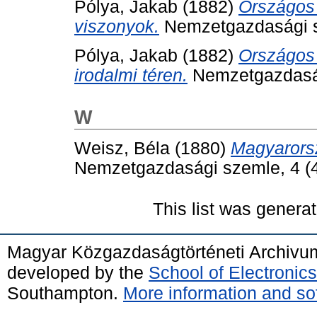
Pólya, Jakab
(1882)
Országos 
viszonyok.
Nemzetgazdasági sz
Pólya, Jakab
(1882)
Országos 
irodalmi téren.
Nemzetgazdasági
W
Weisz, Béla
(1880)
Magyarorsz
Nemzetgazdasági szemle, 4 (4
This list was genera
Magyar Közgazdaságtörténeti Archivu
developed by the
School of Electroni
Southampton.
More information and sof