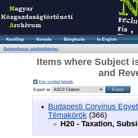
Kezdőlap
Keresés
Böngészés
In English
Bejelentkezés adatfeltöltéshez
Items where Subject is
and Rev
Egy szinttel feljebb
Export as
Budapesti Corvinus Egyet
Témakörök
(366)
H20 - Taxation, Subs