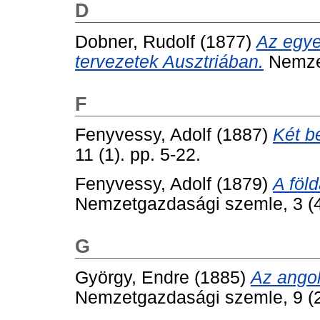
D
Dobner, Rudolf
(1877)
Az egye
tervezetek Ausztriában.
Nemzet
F
Fenyvessy, Adolf
(1887)
Két be
11 (1). pp. 5-22.
Fenyvessy, Adolf
(1879)
A föl
Nemzetgazdasági szemle, 3 (4
G
György, Endre
(1885)
Az angol
Nemzetgazdasági szemle, 9 (2)