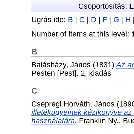
Csoportosítás:
L
Ugrás ide:
B
|
C
|
D
|
F
|
G
|
H
Number of items at this level:
B
Balásházy, János
(1831)
Az a
Pesten [Pest]. 2. kiadás
C
Csepregi Horváth, János
(189
illetékügyeinek kézikönyve az 
használatára.
Franklin Ny., Bu