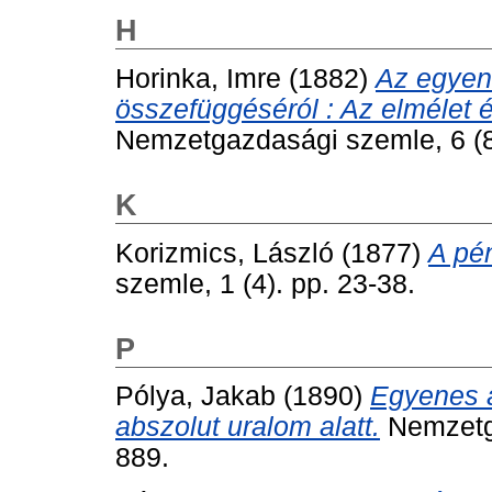
H
Horinka, Imre
(1882)
Az egyen
összefüggéséról : Az elmélet é
Nemzetgazdasági szemle, 6 (8)
K
Korizmics, László
(1877)
A pé
szemle, 1 (4). pp. 23-38.
P
Pólya, Jakab
(1890)
Egyenes a
abszolut uralom alatt.
Nemzetga
889.