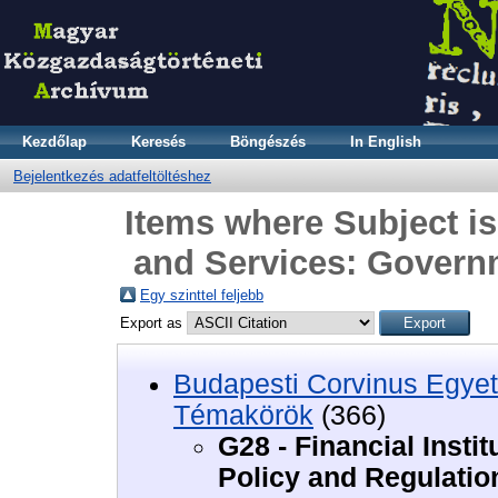
Kezdőlap
Keresés
Böngészés
In English
Bejelentkezés adatfeltöltéshez
Items where Subject is 
and Services: Govern
Egy szinttel feljebb
Export as
Budapesti Corvinus Egyet
Témakörök
(366)
G28 - Financial Inst
Policy and Regulatio