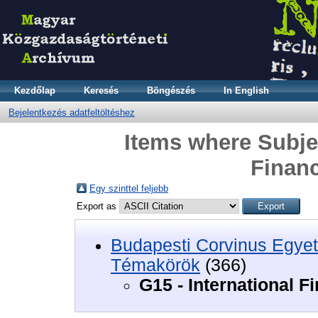
Kezdőlap
Keresés
Böngészés
In English
Bejelentkezés adatfeltöltéshez
Items where Subjec
Financ
Egy szinttel feljebb
Export as
Budapesti Corvinus Egyet
Témakörök
(366)
G15 - International F