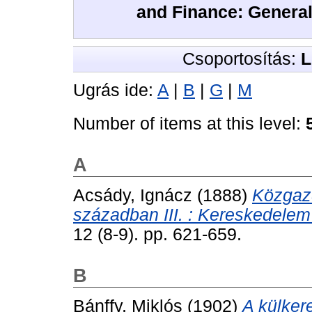
and Finance: Genera
Csoportosítás:
L
Ugrás ide:
A
|
B
|
G
|
M
Number of items at this level:
A
Acsády, Ignácz
(1888)
Közgazd
században III. : Kereskedelem 
12 (8-9). pp. 621-659.
B
Bánffy, Miklós
(1902)
A külker