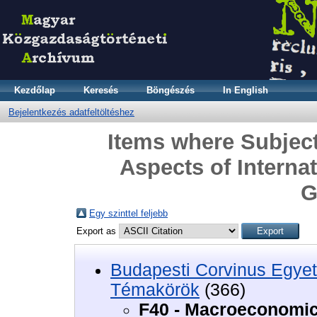
Kezdőlap
Keresés
Böngészés
In English
Bejelentkezés adatfeltöltéshez
Items where Subjec
Aspects of Interna
G
Egy szinttel feljebb
Export as
Budapesti Corvinus Egyet
Témakörök
(366)
F40 - Macroeconomic 