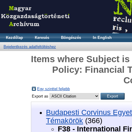
Kezdőlap
Keresés
Böngészés
In English
Bejelentkezés adatfeltöltéshez
Items where Subject is 
Policy: Financial 
C
Egy szinttel feljebb
Export as
Budapesti Corvinus Egyet
Témakörök
(366)
F38 - International Fi