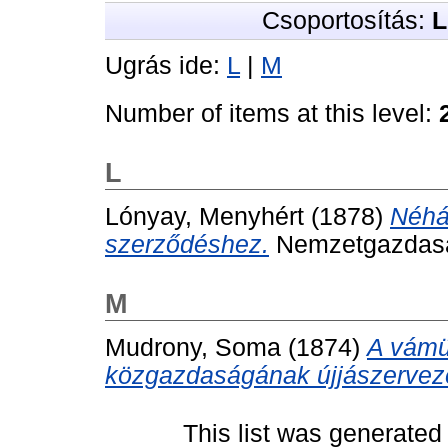
Csoportosítás:
L
Ugrás ide:
L
|
M
Number of items at this level:
L
Lónyay, Menyhért
(1878)
Néhá
szerződéshez.
Nemzetgazdasági
M
Mudrony, Soma
(1874)
A vámü
közgazdaságának újjászervez
This list was generate