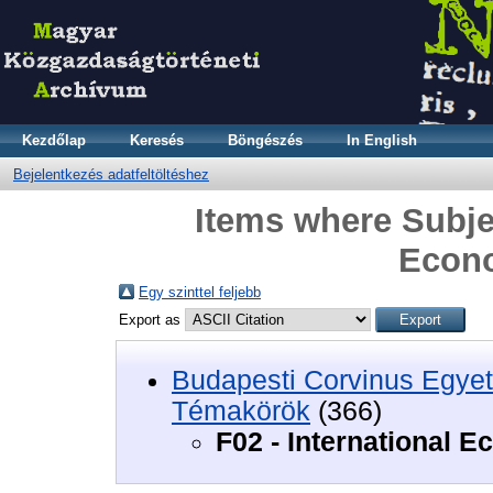
Kezdőlap
Keresés
Böngészés
In English
Bejelentkezés adatfeltöltéshez
Items where Subjec
Econo
Egy szinttel feljebb
Export as
Budapesti Corvinus Egyet
Témakörök
(366)
F02 - International 