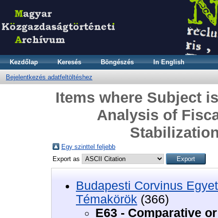
Kezdőlap
Keresés
Böngészés
In English
Bejelentkezés adatfeltöltéshez
Items where Subject is
Analysis of Fisc
Stabilizatio
Egy szinttel feljebb
Export as
Budapesti Corvinus Egyet
Témakörök
(366)
E63 - Comparative or 