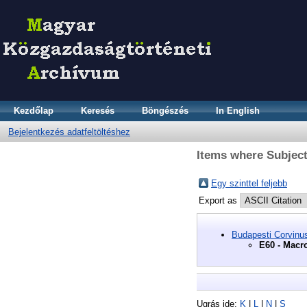
Kezdőlap
Keresés
Böngészés
In English
Bejelentkezés adatfeltöltéshez
Items where Subject
Egy szinttel feljebb
Export as
Budapesti Corvinu
E60 - Macr
Ugrás ide:
K
|
L
|
N
|
S