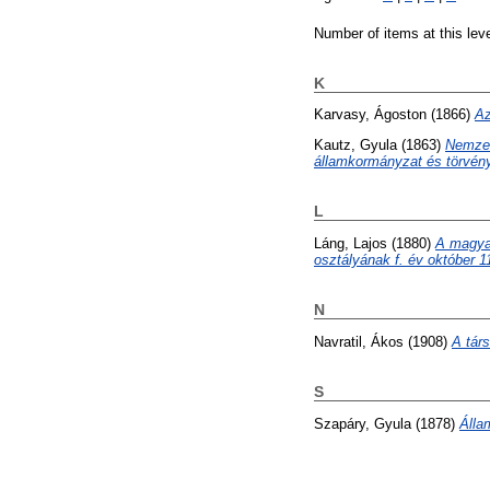
Number of items at this lev
K
Karvasy, Ágoston
(1866)
Az
Kautz, Gyula
(1863)
Nemzet
államkormányzat és törvény
L
Láng, Lajos
(1880)
A magyar
osztályának f. év október 11
N
Navratil, Ákos
(1908)
A tár
S
Szapáry, Gyula
(1878)
Álla