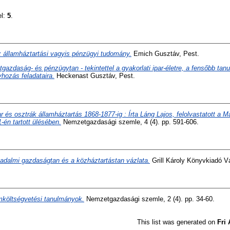
el:
5
.
 államháztartási vagyis pénzügyi tudomány.
Emich Gusztáv, Pest.
gazdaság- és pénzügytan - tekintettel a gyakorlati ipar-életre, a fensőbb ta
hozás feladataira.
Heckenast Gusztáv, Pest.
 és osztrák államháztartás 1868-1877-ig : Írta Láng Lajos, felolvastatott a M
-én tartott ülésében.
Nemzetgazdasági szemle, 4 (4). pp. 591-606.
sadalmi gazdaságtan és a közháztartástan vázlata.
Grill Károly Könyvkiadó Vá
mköltségvetési tanulmányok.
Nemzetgazdasági szemle, 2 (4). pp. 34-60.
This list was generated on
Fri