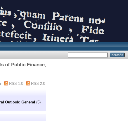
s of Public Finance,
m
RSS 1.0
RSS 2.0
al Outlook: General
(5)