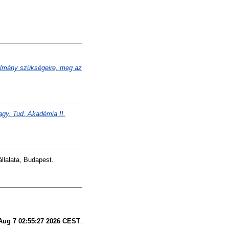
nulmány szükségeire, meg az
agy. Tud. Akadémia II.
llalata, Budapest.
 Aug 7 02:55:27 2026 CEST
.